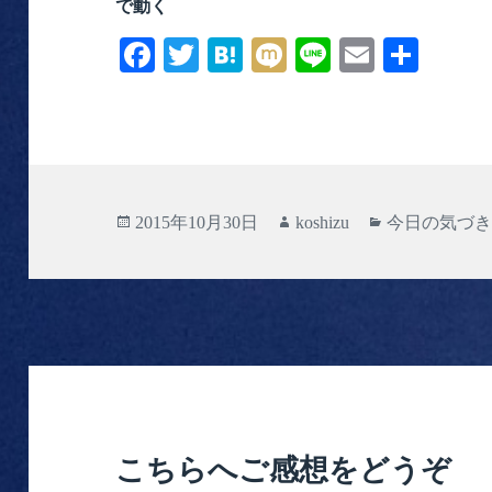
で動く
Fa
T
H
M
Li
E
共
ce
wi
at
ix
ne
m
有
bo
tte
en
i
ail
ok
r
a
投
作
カ
2015年10月30日
koshizu
今日の気づ
稿
成
テ
日:
者
ゴ
リ
ー
こちらへご感想をどうぞ