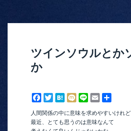
ツインソウルとか
か
Fa
T
H
M
Li
E
共
ce
wi
at
ix
ne
m
有
人間関係の中に意味を求めやすいけれど
bo
tte
en
i
ail
最近、とても思うのは意味なんて
ok
r
a