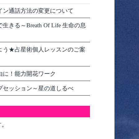
イン通話方法の変更について
～Breath Of Life 生命の息
よう★占星術個人レッスンのご案
由に！能力開花ワーク
プセッション～星の道しるべ
す。