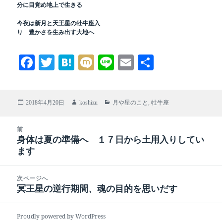
分に目覚め地上で生きる
今夜は新月と天王星の牡牛座入
り 豊かさを生み出す大地へ
Fa
T
H
M
Li
E
共
ce
wi
at
ix
ne
m
有
bo
tte
en
i
ail
投
作
カ
2018年4月20日
koshizu
月や星のこと
,
牡牛座
ok
r
a
稿
成
テ
日:
者
ゴ
投
前
リ
稿
身体は夏の準備へ １７日から土用入りしてい
前
ー
ナ
ます
の
ビ
投
ゲ
稿:
次ページへ
ー
冥王星の逆行期間、魂の目的を思いだす
次
シ
の
ョ
投
Proudly powered by WordPress
ン