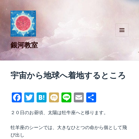
メニュ
銀河教室
ーとウ
ィジェ
ット
宇宙から地球へ着地するところ
Fa
T
H
M
Li
E
共
ce
wi
at
ix
ne
m
有
２０日のお昼頃、太陽は牡牛座へと移ります。
bo
tte
en
i
ail
ok
r
a
牡羊座のシーンでは、大きなひとつの命から個として飛
び出し