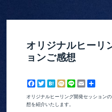
オリジナルヒーリ
ョンご感想
Fa
T
H
M
Li
E
共
ce
wi
at
ix
ne
m
有
オリジナルヒーリング開発セッションの
bo
tte
en
i
ail
想を紹介いたします。
ok
r
a