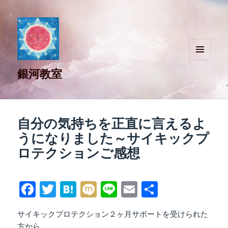
メニュ
銀河教室
ーとウ
ィジェ
ット
自分の気持ちを正直に言えるよ
うになりました～サイキックプ
ロテクションご感想
Fa
T
H
M
Li
E
共
ce
wi
at
ix
ne
m
有
サイキックプロテクション２ヶ月サポートを受けられた
bo
tte
en
i
ail
方から