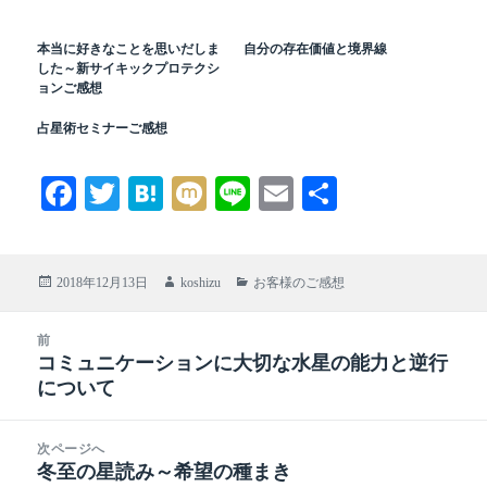
本当に好きなことを思いだしま
自分の存在価値と境界線
した～新サイキックプロテクシ
ョンご感想
占星術セミナーご感想
Fa
T
H
M
Li
E
共
ce
wi
at
ix
ne
m
有
bo
tte
en
i
ail
投
作
カ
2018年12月13日
koshizu
お客様のご感想
ok
r
a
稿
成
テ
日:
者
ゴ
投
前
リ
稿
コミュニケーションに大切な水星の能力と逆行
前
ー
ナ
について
の
ビ
投
ゲ
稿:
次ページへ
ー
冬至の星読み～希望の種まき
次
シ