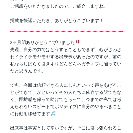
ok
r
a
ご感想をいただきましたので、ご紹介しますね。
掲載を快諾いただき、ありがとうございます！
2ヶ月間ありがとうございました
先週、自分の力ではどうすることもできず、心がざわざ
わイライラモヤモヤする出来事があったのですが、前の
私ならしばらく引きずりどんどんネガティブに陥ってい
たと思うんです。
でも、今回は信頼できる人にしんどいって声をあげるこ
とができて、かといってその人たちに依存する訳でもな
く、距離感を保って助けてもらって、今までの私では考
えられないスピードでポジティブに自分のやるべきこと
に行動を移せてます
出来事は事実として辛いですが、そこに引っ張られるこ