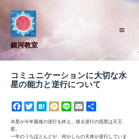
メニュ
銀河教室
ーとウ
ィジェ
ット
コミュニケーションに大切な水
星の能力と逆行について
Fa
T
H
M
Li
E
共
ce
wi
at
ix
ne
m
有
水星が今年最後の逆行を終え、残る逆行の惑星は天王
bo
tte
en
i
ail
星。
ok
r
a
一年のうちほとんどが、何かしらの天体が逆行していま