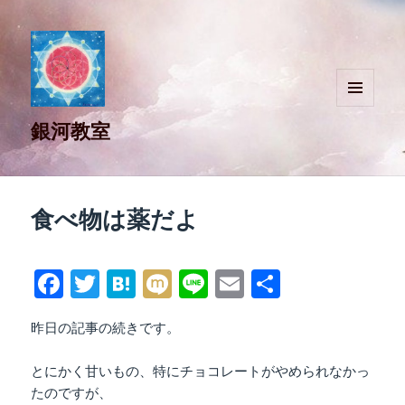
メニュ
銀河教室
ーとウ
ィジェ
ット
食べ物は薬だよ
Fa
T
H
M
Li
E
共
ce
wi
at
ix
ne
m
有
昨日の記事の続きです。
bo
tte
en
i
ail
ok
r
a
とにかく甘いもの、特にチョコレートがやめられなかっ
たのですが、