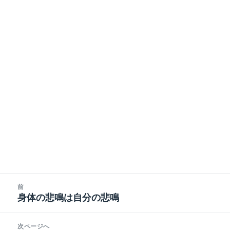
投
前
稿
身体の悲鳴は自分の悲鳴
前
ナ
の
ビ
投
次ページへ
ゲ