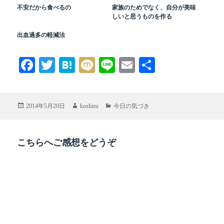
不安だから食べるの
家族のためでなく、自分が美味
しいと思うものを作る
出血過多の軽減法
Fa
T
H
M
Li
E
共
ce
wi
at
ix
ne
m
有
bo
tte
en
i
ail
投
作
カ
2014年5月20日
koshizu
今日の気づき
ok
r
a
稿
成
テ
日:
者
ゴ
リ
こちらへご感想をどうぞ
ー