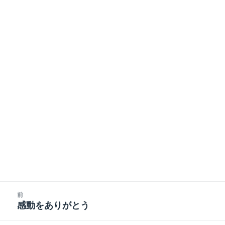
投
前
稿
感動をありがとう
前
ナ
の
ビ