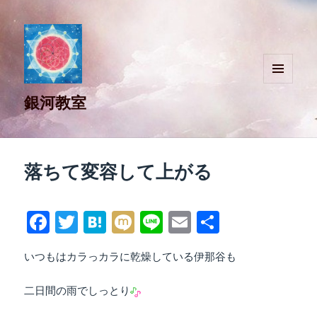
メニュ
銀河教室
ーとウ
ィジェ
ット
落ちて変容して上がる
Fa
T
H
M
Li
E
共
ce
wi
at
ix
ne
m
有
いつもはカラっカラに乾燥している伊那谷も
bo
tte
en
i
ail
ok
r
a
二日間の雨でしっとり