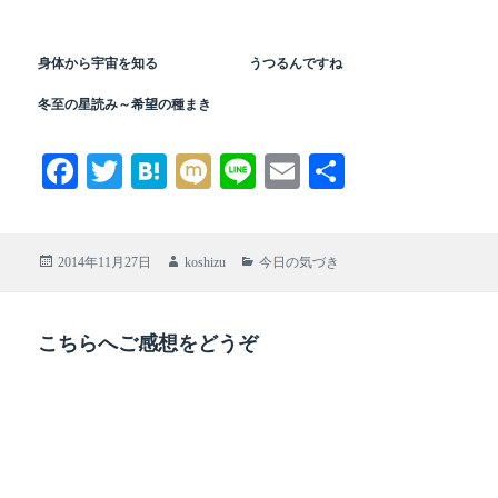
身体から宇宙を知る
うつるんですね
冬至の星読み～希望の種まき
Fa
T
H
M
Li
E
共
ce
wi
at
ix
ne
m
有
bo
tte
en
i
ail
投
作
カ
2014年11月27日
koshizu
今日の気づき
ok
r
a
稿
成
テ
日:
者
ゴ
リ
こちらへご感想をどうぞ
ー