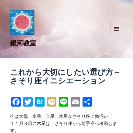
メニュ
銀河教室
ーとウ
ィジェ
ット
これから大切にしたい選び方～
さそり座イニシエーション
Fa
T
H
M
Li
E
共
ce
wi
at
ix
ne
m
有
今は太陽、水星、金星、木星がさそり座に勢揃い
bo
tte
en
i
ail
１１月８日に木星は、さそり座から射手座へ移動しま
ok
r
a
す。