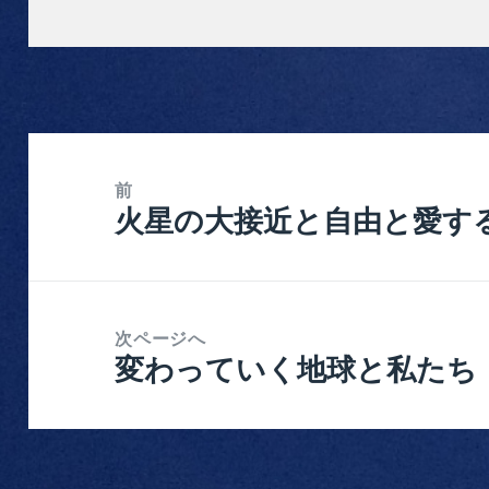
稿
成
テ
日:
者
ゴ
リ
ー
投
稿
前
火星の大接近と自由と愛す
前
ナ
の
ビ
投
ゲ
稿:
ー
次ページへ
シ
変わっていく地球と私たち
次
ョ
の
ン
投
稿: