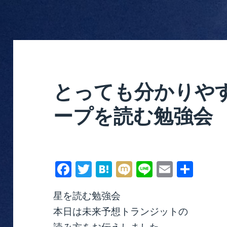
とっても分かりや
ープを読む勉強会
Fa
T
H
M
Li
E
共
ce
wi
at
ix
ne
m
有
星を読む勉強会
bo
tte
en
i
ail
本日は未来予想トランジットの
ok
r
a