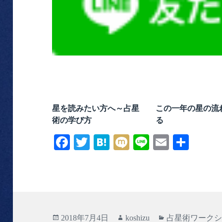
星を読みたい方へ～占星
この一年の星の流
術の学び方
る
Fa
T
H
M
Li
E
共
ce
wi
at
ix
ne
m
有
bo
tte
en
i
ail
ok
r
a
投
作
カ
2018年7月4日
koshizu
占星術ワーク