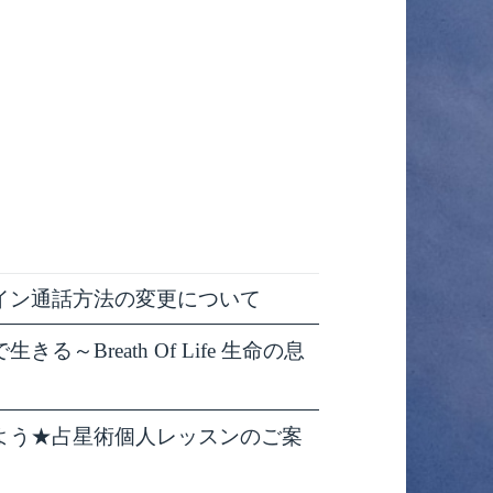
イン通話方法の変更について
～Breath Of Life 生命の息
よう★占星術個人レッスンのご案