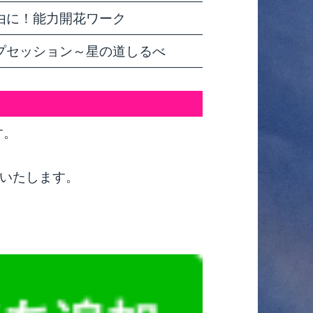
由に！能力開花ワーク
プセッション～星の道しるべ
す。
いたします。