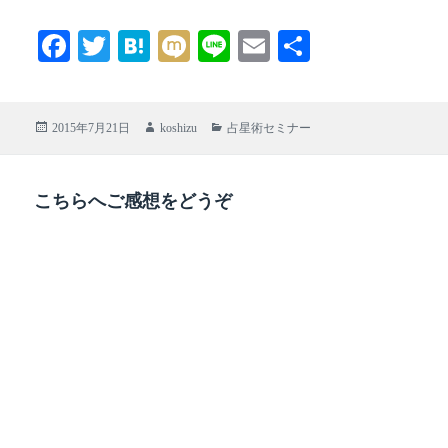
Fa
T
H
M
Li
E
共
ce
wi
at
ix
ne
m
有
bo
tte
en
i
ail
投
作
カ
2015年7月21日
koshizu
占星術セミナー
ok
r
a
稿
成
テ
日:
者
ゴ
リ
こちらへご感想をどうぞ
ー