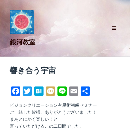
メニュ
銀河教室
ーとウ
ィジェ
ット
響き合う宇宙
Fa
T
H
M
Li
E
共
ce
wi
at
ix
ne
m
有
ビジョンクリエーション占星術初級セミナー
bo
tte
en
i
ail
ご一緒した皆様、ありがとうございました！
ok
r
a
まあとにかく楽しい！と
言っていただけるこの二日間でした。