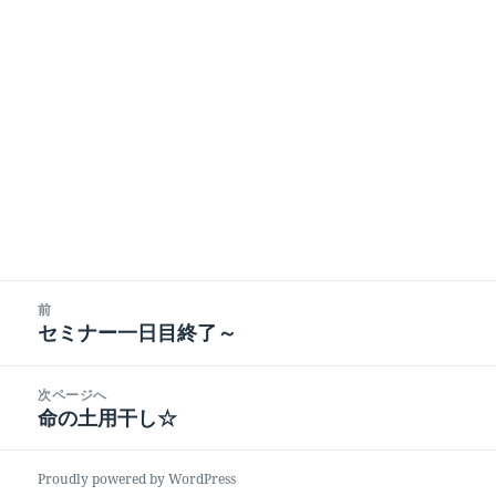
投
前
稿
セミナー一日目終了～
前
ナ
の
ビ
投
次ページへ
ゲ
稿:
命の土用干し☆
次
ー
の
シ
投
Proudly powered by WordPress
ョ