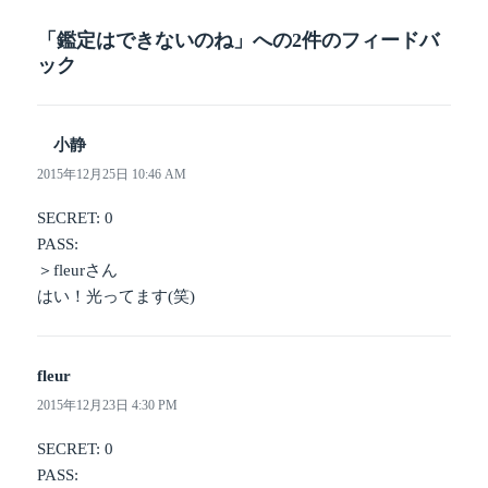
リ
「鑑定はできないのね」への2件のフィードバ
ー
ック
小静
よ
り:
2015年12月25日 10:46 AM
SECRET: 0
PASS:
＞fleurさん
はい！光ってます(笑)
fleur
よ
り:
2015年12月23日 4:30 PM
SECRET: 0
PASS: