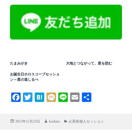
たまみがき
大地とつながって、星を読む
お誕生日ホロスコープセッショ
ン～星の道しるべ
Fa
T
H
M
Li
E
共
ce
wi
at
ix
ne
m
有
bo
tte
en
i
ail
投
作
カ
2015年12月23日
koshizu
占星術個人セッション
ok
r
a
稿
成
テ
日:
者
ゴ