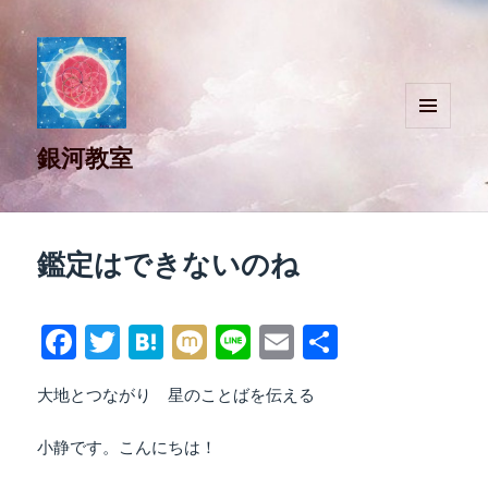
メニュ
銀河教室
ーとウ
ィジェ
ット
鑑定はできないのね
Fa
T
H
M
Li
E
共
ce
wi
at
ix
ne
m
有
大地とつながり 星のことばを伝える
bo
tte
en
i
ail
ok
r
a
小静です。こんにちは！