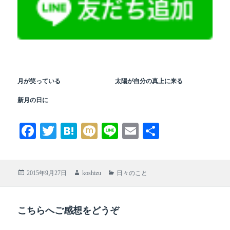
月が笑っている
太陽が自分の真上に来る
新月の日に
Fa
T
H
M
Li
E
共
ce
wi
at
ix
ne
m
有
bo
tte
en
i
ail
投
作
カ
2015年9月27日
koshizu
日々のこと
ok
r
a
稿
成
テ
日:
者
ゴ
リ
こちらへご感想をどうぞ
ー