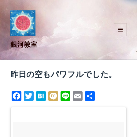
メニュ
銀河教室
ーとウ
ィジェ
ット
昨日の空もパワフルでした。
Fa
T
H
M
Li
E
共
ce
wi
at
ix
ne
m
有
bo
tte
en
i
ail
ok
r
a