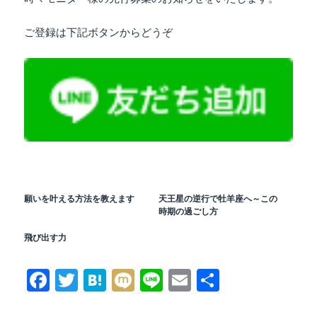
ご登録は下記ボタンからどうぞ
願いを叶える方法を教えます
天王星の逆行で牡羊座へ～この
時期の過ごし方
飛び出す力
Fa
T
H
M
Li
E
共
ce
wi
at
ix
ne
m
有