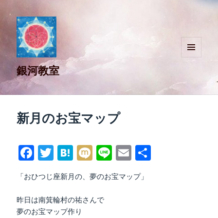
メニュ
銀河教室
ーとウ
ィジェ
ット
新月のお宝マップ
Fa
T
H
M
Li
E
共
ce
wi
at
ix
ne
m
有
「おひつじ座新月の、夢のお宝マップ」
bo
tte
en
i
ail
ok
r
a
昨日は南箕輪村の祐さんで
夢のお宝マップ作り