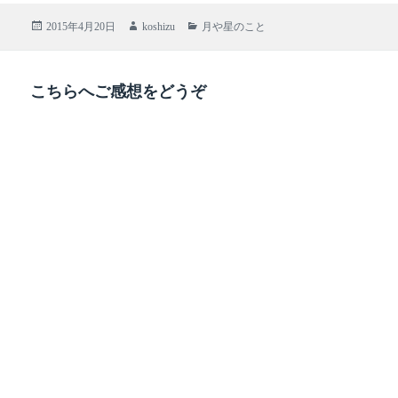
bo
tte
en
i
ail
投
作
カ
2015年4月20日
koshizu
月や星のこと
ok
r
a
稿
成
テ
日:
者
ゴ
リ
こちらへご感想をどうぞ
ー