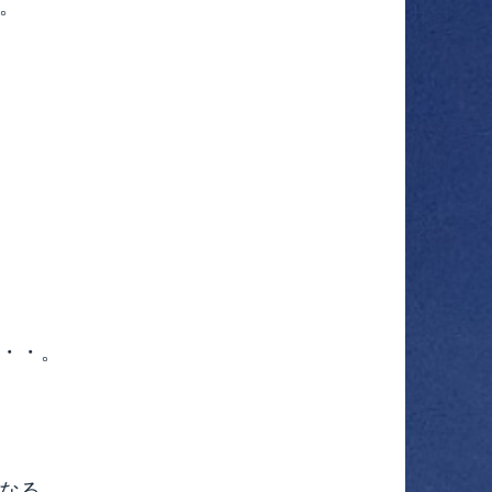
。
・・。
なる。