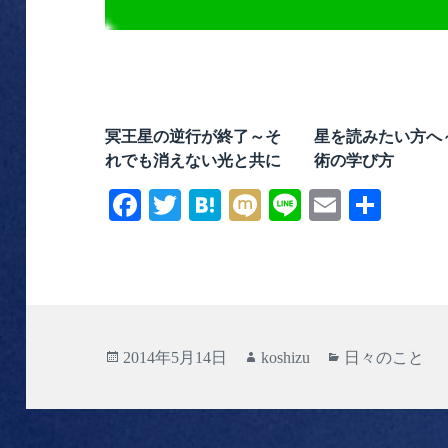
冥王星の逆行が終了～そ
星を読みたい方へ
れでも消えない光と共に
術の学び方
Fa
T
H
M
Li
E
共
ce
wi
at
ix
ne
m
有
bo
tte
en
i
ail
ok
r
a
投
作
カ
2014年5月14日
koshizu
日々のこと
稿
成
テ
日:
者
ゴ
リ