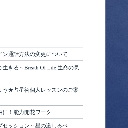
イン通話方法の変更について
～Breath Of Life 生命の息
よう★占星術個人レッスンのご案
由に！能力開花ワーク
プセッション～星の道しるべ