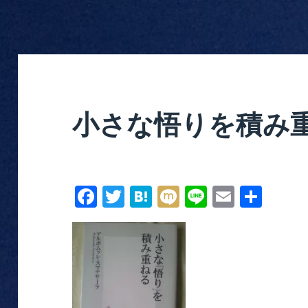
小さな悟りを積み
Fa
T
H
M
Li
E
共
ce
wi
at
ix
ne
m
有
bo
tte
en
i
ail
ok
r
a