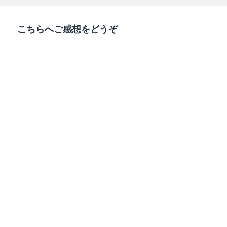
稿
成
テ
日:
者
ゴ
リ
こちらへご感想をどうぞ
ー