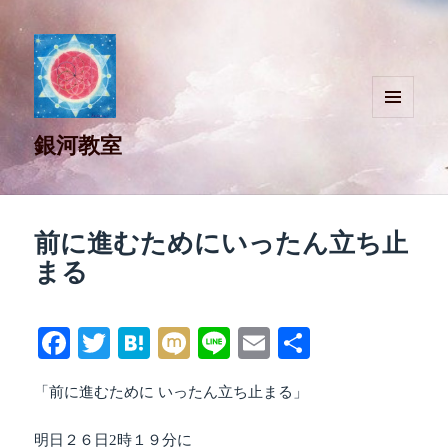
メニュ
銀河教室
ーとウ
ィジェ
ット
前に進むためにいったん立ち止
まる
Fa
T
H
M
Li
E
共
ce
wi
at
ix
ne
m
有
「前に進むために いったん立ち止まる」
bo
tte
en
i
ail
ok
r
a
明日２６日2時１９分に