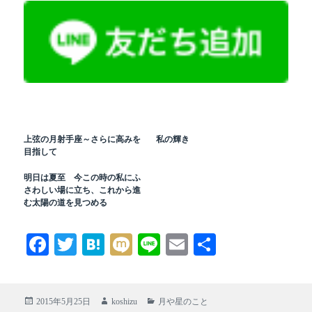
上弦の月射手座～さらに高みを
私の輝き
目指して
明日は夏至 今この時の私にふ
さわしい場に立ち、これから進
む太陽の道を見つめる
Fa
T
H
M
Li
E
共
ce
wi
at
ix
ne
m
有
bo
tte
en
i
ail
投
作
カ
2015年5月25日
koshizu
月や星のこと
ok
r
a