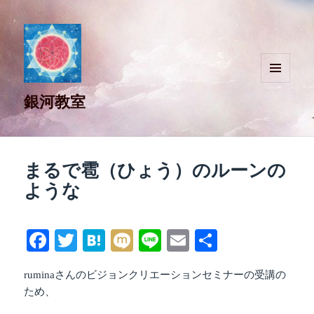
メニュ
銀河教室
ーとウ
ィジェ
ット
まるで雹（ひょう）のルーンの
ような
Fa
T
H
M
Li
E
共
ce
wi
at
ix
ne
m
有
ruminaさんのビジョンクリエーションセミナーの受講の
bo
tte
en
i
ail
ため、
ok
r
a