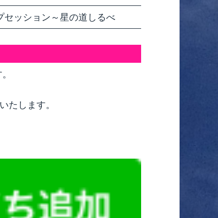
プセッション～星の道しるべ
す。
いたします。