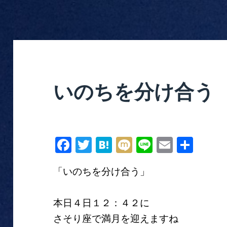
いのちを分け合う
Fa
T
H
M
Li
E
共
ce
wi
at
ix
ne
m
有
「いのちを分け合う」
bo
tte
en
i
ail
ok
r
a
本日４日１２：４２に
さそり座で満月を迎えますね