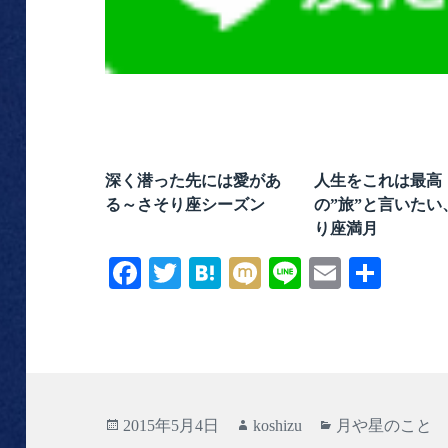
深く潜った先には愛があ
人生をこれは最高
る～さそり座シーズン
の”旅”と言いたい
り座満月
Fa
T
H
M
Li
E
共
ce
wi
at
ix
ne
m
有
bo
tte
en
i
ail
ok
r
a
投
作
カ
2015年5月4日
koshizu
月や星のこと
稿
成
テ