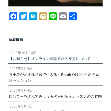
Fa
T
H
M
Li
E
共
ce
wi
at
ix
ne
m
有
bo
tte
en
i
ail
ok
r
a
新着情報
2025年10月14日
【お知らせ】オンライン通話方法の変更について
2025年9月3日
冥王星が示す魂意識で生きる～Breath Of Life 生命の息
吹セッション
2025年8月4日
自分で星を読んでみよう★占星術個人レッスンのご案内
2025年8月1日