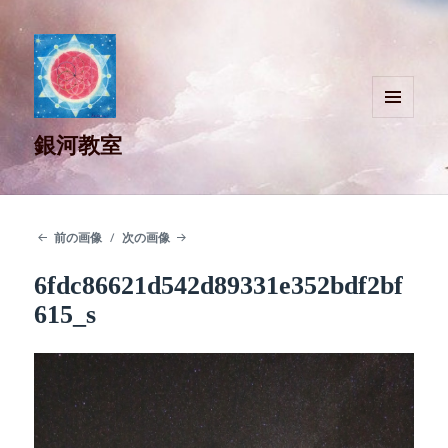
メニュ
銀河教室
ーとウ
ィジェ
ット
前の画像
次の画像
6fdc86621d542d89331e352bdf2bf
615_s