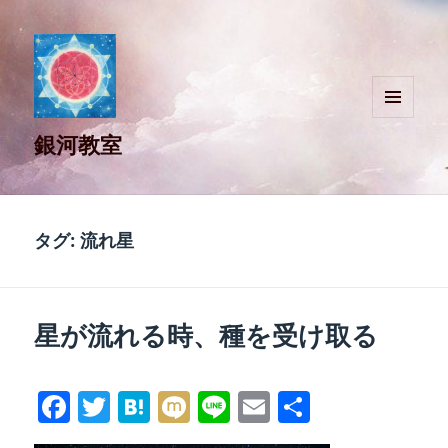
メニュ
銀河教室
ーとウ
ィジェ
ット
タグ:
流れ星
星が流れる時、種を受け取る
Fa
T
H
M
Li
E
共
ce
wi
at
ix
ne
m
有