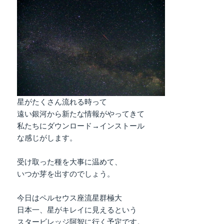
bo
tte
en
i
ail
ok
r
a
星がたくさん流れる時って
遠い銀河から新たな情報がやってきて
私たちにダウンロード→インストール
な感じがします。
受け取った種を大事に温めて、
いつか芽を出すのでしょう。
今日はペルセウス座流星群極大
日本一、星がキレイに見えるという
スタービレッジ阿智に行く予定です。