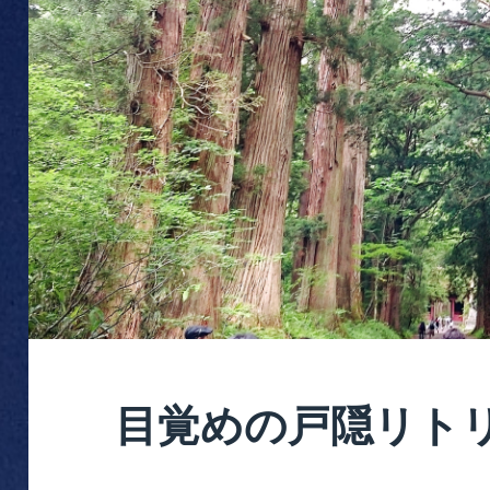
目覚めの戸隠リト