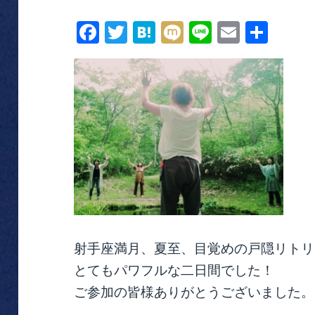
Fa
T
H
M
Li
E
共
ce
wi
at
ix
ne
m
有
bo
tte
en
i
ail
ok
r
a
射手座満月、夏至、目覚めの戸隠リトリ
とてもパワフルな二日間でした！
ご参加の皆様ありがとうございました。